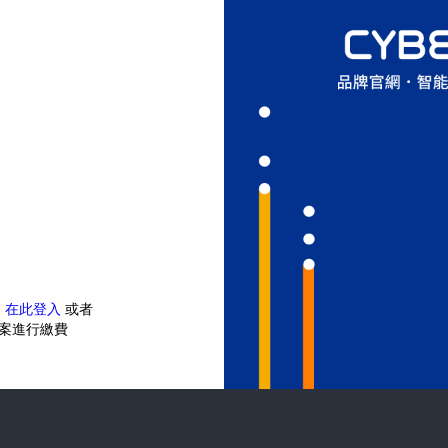
？
在此登入
或者
案進行繳費