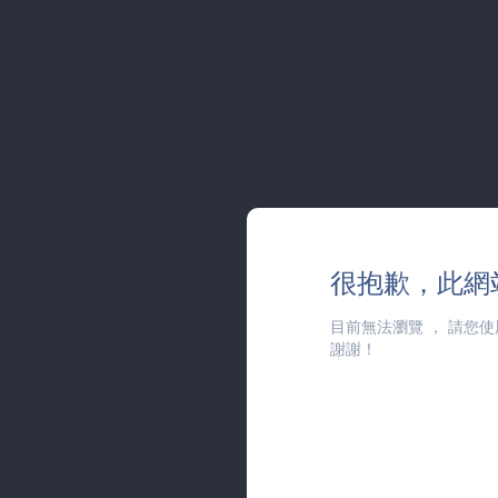
很抱歉，此網
目前無法瀏覽
，
請您使
謝謝！